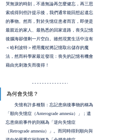
哭無淚的時刻，不過無論再怎麼健忘，再三思
索或得到些許提示後，我們通常能回想起遺忘
的事物。然而，對於失憶症患者而言，即便是
最親近的家人、最熟悉的回家道路，喪失記憶
後腦海卻僅剩一片空白。雖然現實生活中沒有
＜哈利波特＞裡用魔杖將記憶取出儲存的魔
法，然而科學家最近發現：喪失的記憶有機會
藉由光刺激失而復得！
為何會失憶？
　　失憶有許多種類：忘記患病後事物的稱為
「順向失憶症（Anterograde amnesia）」；遺
忘患病前事件的則稱為「逆向失憶症
（Retrograde amnesia）」。而同時得到順向與
逆向的嚴重症狀則稱為「全腦失憶症