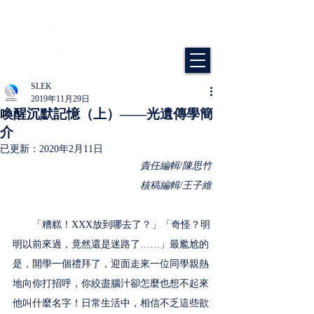
SLEK
2019年11月29日
喚醒沉默記憶（上）——光遺傳學簡
介
已更新：
2020年2月11日
責任編輯/陳思竹
核稿編輯/王子維
　　「糟糕！XXX放到哪去了？」「奇怪？明
明以前來過，竟然還是迷路了……」最尷尬的
是，開學一個禮拜了，迎面走來一位同學親熱
地向你打招呼，你絞盡腦汁卻怎麼也想不起來
他叫什麼名字！日常生活中，相信不乏這些欲