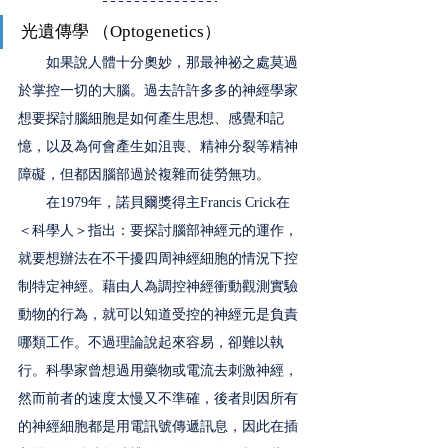
光遺傳學 （Optogenetics）
　　如果說人體十分奧妙，那最神祕之處莫過
於掌控一切的大腦。過去許許多多的神經學家
想要探討腦細胞是如何產生思想、感覺和記
憶，以及為何會產生如沮喪、精神分裂等精神
障礙，但都因腦部過於複雜而徒勞無功。
　　在1979年，諾貝爾獎得主Francis Crick在
＜科學人＞指出：要探討腦部神經元的運作，
就要想辦法在不干擾四周神經細胞的情況下控
制特定神經。藉由人為調控神經衝動觀測實驗
動物的行為，就可以知道受控的神經元是負責
哪類工作。不過理論說起來容易，卻難以執
行。科學家曾想過用藥物或電流去刺激神經，
然而前者的速度太慢又不準確，後者則因所有
的神經細胞都是用電訊號傳遞訊息，因此在插