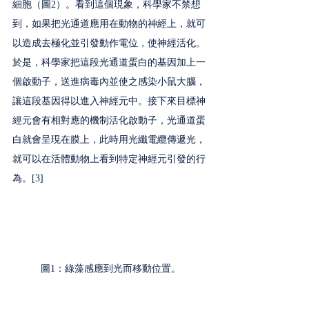
細胞（圖2）。看到這個現象，科學家不禁想
到，如果把光通道應用在動物的神經上，就可
以造成去極化並引發動作電位，使神經活化。
於是，科學家把這段光通道蛋白的基因加上一
個啟動子，送進病毒內並使之感染小鼠大腦，
讓這段基因得以進入神經元中。接下來目標神
經元會有相對應的機制活化啟動子，光通道蛋
白就會呈現在膜上，此時用光纖電纜傳遞光，
就可以在活體動物上看到特定神經元引發的行
為。[3] 
圖1：綠藻感應到光而移動位置。