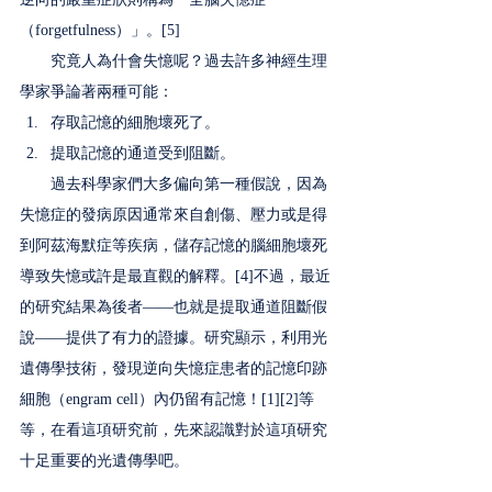
（forgetfulness）」。[5]
　　究竟人為什會失憶呢？過去許多神經生理
學家爭論著兩種可能：
存取記憶的細胞壞死了。
提取記憶的通道受到阻斷。
　　過去科學家們大多偏向第一種假說，因為
失憶症的發病原因通常來自創傷、壓力或是得
到阿茲海默症等疾病，儲存記憶的腦細胞壞死
導致失憶或許是最直觀的解釋。[4]不過，最近
的研究結果為後者——也就是提取通道阻斷假
說——提供了有力的證據。研究顯示，利用光
遺傳學技術，發現逆向失憶症患者的記憶印跡
細胞（engram cell）內仍留有記憶！[1][2]等
等，在看這項研究前，先來認識對於這項研究
十足重要的光遺傳學吧。