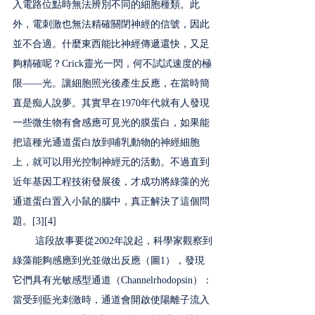
入電路位點時無法辨別不同的細胞種類。此
外，電刺激也無法精確關閉神經的信號，因此
並不合適。什麼東西能比神經傳遞還快，又足
夠精確呢？Crick靈光一閃，何不試試速度的極
限——光。讓細胞照光後產生反應，在當時簡
直是痴人說夢。其實早在1970年代就有人發現
一些微生物有會感應可見光的膜蛋白，如果能
把這種光通道蛋白放到哺乳動物的神經細胞
上，就可以用光控制神經元的活動。不過直到
近年基因工程技術發展後，才成功將綠藻的光
通道蛋白置入小鼠的腦中，真正解決了這個問
題。[3][4] 
　　 這段故事要從2002年說起，科學家觀察到
綠藻能夠感應到光並做出反應（圖1），發現
它們具有光敏感型通道（Channelrhodopsin）：
當受到藍光刺激時，通道會開啟使陽離子流入