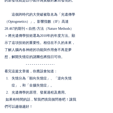
的新發現就是以小鼠作為實驗對象而發現的。
　　這個跨時代的大突破被取名為「光遺傳學
（Optogenetics）」。影響指數（IF）高達
28.467的期刊＜自然-方法（Nature Methods）
＞將光遺傳學技術選為2010年的年度方法。顯
示了這項技術的重要性。相信在不久的未來，
了解人腦內各神經的功能與作用會不再是夢
想，解開失憶症的謎團也將指日可待。 
看完這篇文章後，你應該會知道：
失憶分為「順向失憶症」、「逆向失憶
症」，和「全腦失憶症」。
光遺傳學的原理、發展過程及應用。
 如果有時間的話，幫我們填寫個問卷吧！讓我
們可以越做越好！ 