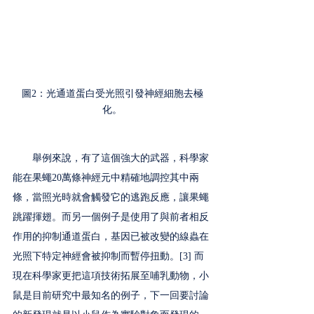
圖2：光通道蛋白受光照引發神經細胞去極
化。
　　舉例來說，有了這個強大的武器，科學家
能在果蠅20萬條神經元中精確地調控其中兩
條，當照光時就會觸發它的逃跑反應，讓果蠅
跳躍揮翅。而另一個例子是使用了與前者相反
作用的抑制通道蛋白，基因已被改變的線蟲在
光照下特定神經會被抑制而暫停扭動。[3] 而
現在科學家更把這項技術拓展至哺乳動物，小
鼠是目前研究中最知名的例子，下一回要討論