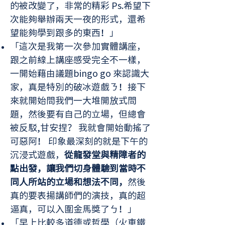
的被改變了，非常的精彩 Ps.希望下
次能夠舉辦兩天一夜的形式，還希
望能夠學到跟多的東西！」
「這次是我第一次參加實體講座，
跟之前線上講座感受完全不一樣，
一開始藉由議題bingo go 來認識大
家，真是特別的破冰遊戲ㄋ！接下
來就開始問我們一大堆開放式問
題，然後要有自己的立場，但總會
被反駁,甘安捏？ 我就會開始動搖了
可惡阿！ 印象最深刻的就是下午的
沉浸式遊戲，
從龍發堂與精障者的
點出發，讓我們切身體驗到當時不
同人所站的立場和想法不同，
然後
真的要表揚講師們的演技，真的超
逼真，可以入圍金馬獎了ㄅ！」
「早上比較多道德或哲學（火車鐵