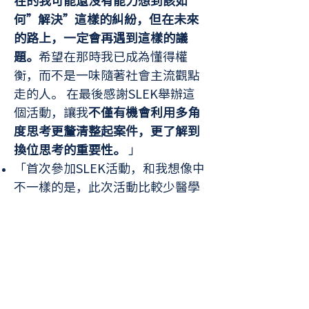
在的我可能還沒有能力想到該如
何”解決”這樣的糾紛，但在未來
的路上，一定會再遇到這樣的議
題。
希望在那時我已成為懂得權
衡，而不是一味隨著社會主流觀點
走的人。 在最後感謝SLEK舉辦這
個活動，讓我
不僅有機會利用多角
度思考更釐清整起案件，更了解到
換位思考的重要性。
」
「首次參加SLEK活動，和我想像中
不一樣的是，此次活動比較少醫學
的探討，更多的是人文方面的討
論，從早上的意見交流，立場的互
相轉換，我感到十分有趣，原來如
此相互交流能使對方信服自己的論
點，也能轉而支持他人的，到了下
午的沈浸式體驗，我真的被阿中震