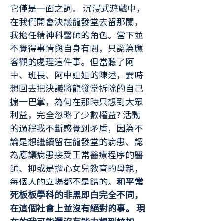
它僅是一面之詞。 沉浸式遊戲中，
在我們開會決議龍發堂去留那關，
我擔任精神科醫師的角色。當下並
不覺得事情與自身有關，只認為應
客觀的處理這件事。但當聽了阿
中、班長、阿中姐姐的陳述，霎時
想回去把決議將龍發堂拆除的自己
搧一巴掌，為何在那時只想到大眾
利益，完全忽略了少數權益? 活動
的過程我不斷感覺到矛盾，因為不
論是想繼續留在龍發堂的病患、認
為應讓病患接受正常醫療程序的醫
師、抑或是擔心女兒教育的母親，
每個人的立場都不是錯的。
和平常
死板板學科的非黑即白完全不同，
在這個社會上並沒有絕對的事。 現