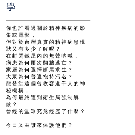
學
你也許看過關於精神疾病的影
集或電影，
但對於台灣真實的精神病患現
狀又有多少了解呢？⠀
在封閉鐵屋內的無聲吶喊，⠀
病患為何屢次翻牆逃亡？⠀
家屬為何選擇斷尾求生？⠀
大眾為何普遍抱持污名？⠀
龍發堂這個曾收容進千人的神
秘機構，⠀
為何最終遭到衛生局強制解
散？⠀
曾經的堂眾究竟經歷了什麼？
⠀
今日又由誰來保護他們？⠀
⠀