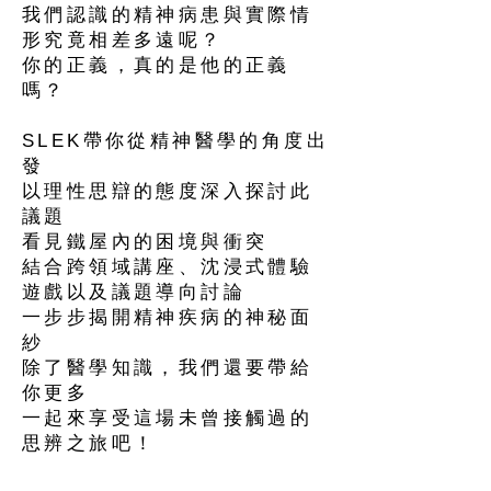
我們認識的精神病患與實際情
形究竟相差多遠呢？⠀
你的正義，真的是他的正義
嗎？⠀
⠀
SLEK帶你從精神醫學的角度出
發⠀
以理性思辯的態度深入探討此
議題⠀
看見鐵屋內的困境與衝突⠀
結合跨領域講座、沈浸式體驗
遊戲以及議題導向討論⠀
一步步揭開精神疾病的神秘面
紗⠀
除了醫學知識，我們還要帶給
你更多⠀
一起來享受這場未曾接觸過的
思辨之旅吧！⠀
⠀