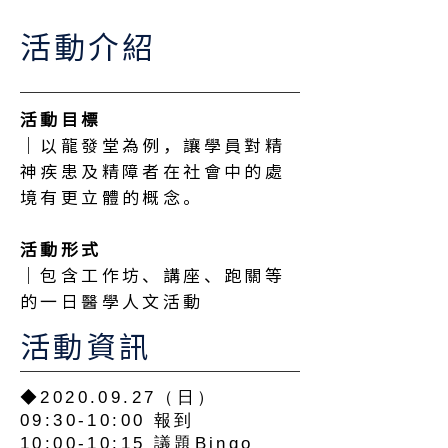
⠀
活動介紹
活動目標
⠀
｜以龍發堂為例，讓學員對精
神疾患及精障者在社會中的處
境有更立體的概念。⠀
⠀
活動形式
⠀
｜包含工作坊、講座、跑關等
的一日醫學人文活動
活動資訊
◆2020.09.27（日）
09:30-10:00 報到
10:00-10:15 議題Bingo