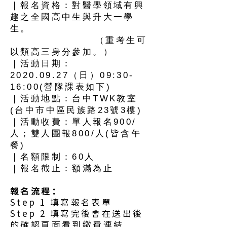
｜報名資格：對醫學領域有興
趣之全國高中生與升大一學
生。
（重考生可
以類高三身分參加。）
｜活動日期：
2020.09.27（日）09:30-
16:00(營隊課表如下)
｜活動地點：台中TWK教室
(台中市中區民族路23號3樓)
｜活動收費：單人報名900/
人；雙人團報800/人(皆含午
餐)
｜名額限制：60人
｜報名截止：額滿為止
報名流程：
Step 1 填寫報名表單
Step 2 填寫完後會在送出後
的確認頁面看到繳費連結