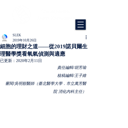
SLEK
2019年10月26日
細胞的理財之道——從2019諾貝爾生
理醫學獎看氧氣偵測與適應
已更新：
2020年2月11日
責任編輯/胡芳瑜
核稿編輯/王子維
審閱/吳明順醫師（臺北醫學大學．市立萬芳醫
院 消化內科主任）