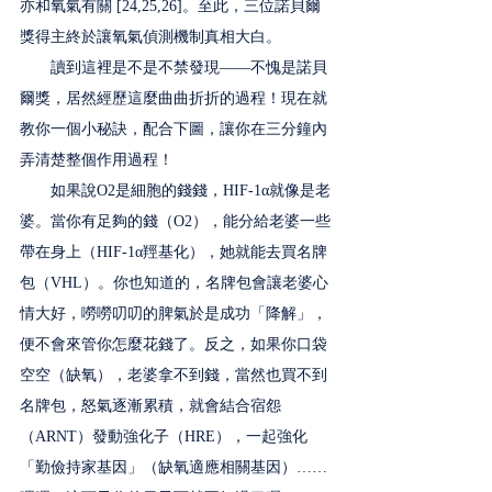
亦和氧氣有關 [24,25,26]。至此，三位諾貝爾
獎得主終於讓氧氣偵測機制真相大白。
　　讀到這裡是不是不禁發現——不愧是諾貝
爾獎，居然經歷這麼曲曲折折的過程！現在就
教你一個小秘訣，配合下圖，讓你在三分鐘內
弄清楚整個作用過程！
　　如果說O2是細胞的錢錢，HIF-1α就像是老
婆。當你有足夠的錢（O2），能分給老婆一些
帶在身上（HIF-1α羥基化），她就能去買名牌
包（VHL）。你也知道的，名牌包會讓老婆心
情大好，嘮嘮叨叨的脾氣於是成功「降解」，
便不會來管你怎麼花錢了。反之，如果你口袋
空空（缺氧），老婆拿不到錢，當然也買不到
名牌包，怒氣逐漸累積，就會結合宿怨
（ARNT）發動強化子（HRE），一起強化
「勤儉持家基因」（缺氧適應相關基因）……