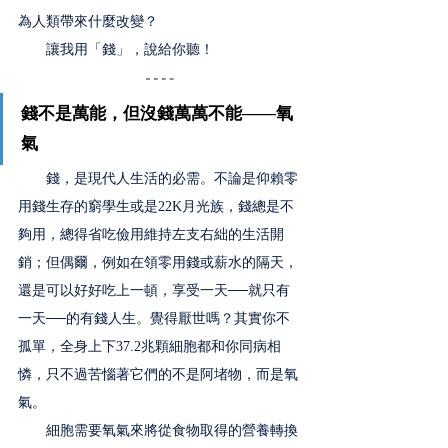
為人類帶來什麼改變？
　　讓我用「錢」，說給你聽！
錢不是萬能，但沒錢萬萬不能——氧
氣 
　　錢，是現代人生活的必需。不論是仰賴零
用錢生存的窮學生或是22K月光族，錢總是不
夠用，總得省吃儉用維持左支右絀的生活開
銷；但偶爾，例如在領零用錢或薪水的隔天，
還是可以好好吃上一頓，享受一天──就只有
一天──的有錢人生。覺得厭世嗎？其實你不
孤單，全身上下37.2兆顆細胞都和你同病相
憐，只不過苦惱著它們的不是阿堵物，而是氧
氣。
　　細胞需要氧氣來將從食物取得的營養轉換