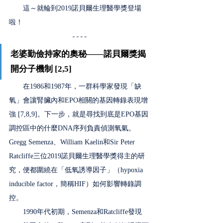
　　這～就輪到2019諾貝爾生理醫學獎登場
啦！ 
老婆勤儉持家的奧秘——諾貝爾獎揭
開分子機制 [2,5] 
　　在1986和1987年，一群科學家發現「缺
氧」會讓腎臟內和EPO相關的基因轉錄表現增
強 [7,8,9]。下一步，就是尋找到底是EPO基因
調控區中的什麼DNA序列負責偵測氧氣。
Gregg Semenza、William Kaelin和Sir Peter 
Ratcliffe三位2019諾貝爾生理醫學獎得主的研
究，便都圍繞在「低氧誘導因子」（hypoxia 
inducible factor，簡稱HIF）如何影響轉錄調
控。
　　1990年代初期，Semenza和Ratcliffe發現