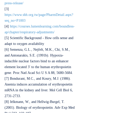
press-release/
[3] 
https://www.shh.org.tw/page/PharmDetail.aspx?
seq_no=P1003
[4] 
https://courses.lumenlearning.com/boundless-
ap/chapter/respiratory-adjustments/
[5] Scientific Background - How cells sense and 
adapt to oxygen availability
[6] Semenza, G.L., Nejfelt, M.K., Chi, S.M., 
and Antonarakis, S.E. (1991b). Hypoxia-
inducible nuclear factors bind to an enhancer 
element located 3' to the human erythropoietin 
gene. Proc Natl Acad Sci U S A 88, 5680-5684.
[7] Bondurant, M.C., and Koury, M.J. (1986). 
Anemia induces accumulation of erythropoietin 
mRNA in the kidney and liver. Mol Cell Biol 6, 
2731-2733.
[8] Jelkmann, W., and Hellwig-Burgel, T. 
(2001). Biology of erythropoietin. Adv Exp Med 