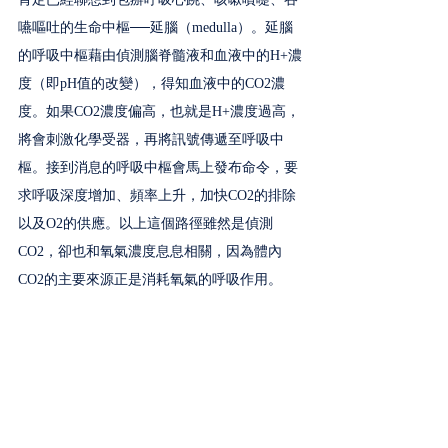
嚥嘔吐的生命中樞──延腦（medulla）。延腦
的呼吸中樞藉由偵測腦脊髓液和血液中的H+濃
度（即pH值的改變），得知血液中的CO2濃
度。如果CO2濃度偏高，也就是H+濃度過高，
將會刺激化學受器，再將訊號傳遞至呼吸中
樞。接到消息的呼吸中樞會馬上發布命令，要
求呼吸深度增加、頻率上升，加快CO2的排除
以及O2的供應。以上這個路徑雖然是偵測
CO2，卻也和氧氣濃度息息相關，因為體內
CO2的主要來源正是消耗氧氣的呼吸作用。