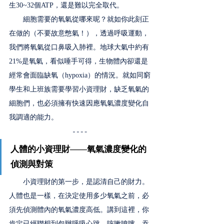
生30~32個ATP，還是難以完全取代。
　　細胞需要的氧氣從哪來呢？就如你此刻正
在做的（不要故意憋氣！），透過呼吸運動，
我們將氧氣從口鼻吸入肺裡。地球大氣中約有
21%是氧氣，看似唾手可得，生物體內卻還是
經常會面臨缺氧（hypoxia）的情況。就如同窮
學生和上班族需要學習小資理財，缺乏氧氣的
細胞們，也必須擁有快速因應氧氣濃度變化自
我調適的能力。
人體的小資理財——氧氣濃度變化的
偵測與對策
　　小資理財的第一步，是認清自己的財力。
人體也是一樣，在決定使用多少氧氣之前，必
須先偵測體內的氧氣濃度高低。講到這裡，你
肯定已經聯想到包辦呼吸心跳、咳嗽噴嚏、吞