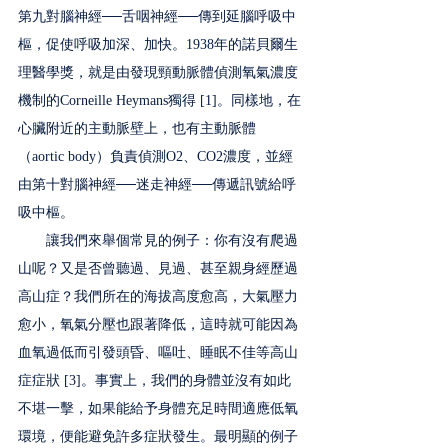
第九對腦神經──舌咽神經──傳到延腦呼吸中
樞，促使呼吸加深、加快。1938年的諾貝爾生
理醫學獎，就是由發現頸動脈體偵測氧氣濃度
機制的Corneille Heymans獨得 [1]。同樣地，在
心臟附近的主動脈壁上，也有主動脈體
（aortic body）負責偵測O2、CO2濃度，並經
由第十對腦神經──迷走神經──傳遞訊號給呼
吸中樞。
　　讓我們來舉個常見的例子：你有沒有爬過
山呢？又是否曾聽過、見過、甚至親身經歷過
高山症？我們所在的海拔高度愈高，大氣壓力
愈小，氧氣分壓也跟著降低，這時就可能因為
血氧過低而引發頭昏、嘔吐、睡眠不佳等高山
症症狀 [3]。事實上，我們的身體並沒有如此
不堪一擊，如果能給予身體充足時間適應低氧
環境，便能避免許多症狀發生。最明顯的例子