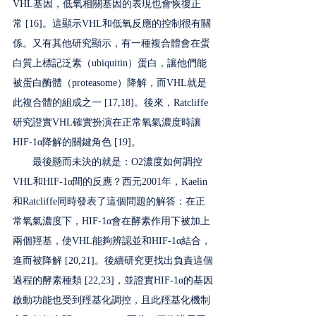
VHL基因，低氧相關基因的表現也會恢復正
常 [16]。這顯示VHL和低氧反應的控制很有關
係。又有其他研究顯示，有一種複合體會在蛋
白質上標記泛素（ubiquitin）蛋白，讓他們能
被蛋白酶體（proteasome）降解，而VHL就是
此複合體的組成之一 [17,18]。後來，Ratcliffe
研究證實VHL確實扮演在正常氧氣濃度時讓
HIF-1α降解的關鍵角色 [19]。
　　最後懸而未決的就是：O2濃度如何調控
VHL和HIF-1α間的反應？西元2001年，Kaelin
和Ratcliffe同時發表了這個問題的解答：在正
常氧氣濃度下，HIF-1α會在酵素作用下被加上
兩個羥基，使VHL能夠辨認並和HIF-1α結合，
進而被降解 [20,21]。後續研究更找出負責這個
過程的酵素種類 [22,23]，並證實HIF-1α的基因
啟動功能也受到羥基化調控，且此羥基化機制