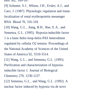
Biol 502, 169-187.
[9] Schuster, S.J., Wilson, J.H., Erslev, A.J., and 
Caro, J. (1987). Physiologic regulation and tissue 
localization of renal erythropoietin messenger 
RNA. Blood 70, 316-318.
[10] Wang, G.L., Jiang, B.H., Rue, E.A., and 
Semenza, G.L. (1995). Hypoxia-inducible factor 
1 is a basic-helix-loop-helix-PAS heterodimer 
regulated by cellular O2 tension. Proceedings of 
the National Academy of Sciences of the United 
States of America 92, 5510-5514.
[11] Wang, G.L., and Semenza, G.L. (1995). 
Purification and characterization of hypoxia-
inducible factor 1. Journal of Biological 
Chemistry 270, 1230-1237.
[12] Semenza, G.L., and Wang, G.L. (1992). A 
nuclear factor induced by hypoxia via de novo 
protein synthesis binds to the human 
erythropoietin gene enhancer at a site required 
for transcriptional activation. Mol Cell Biol 12, 