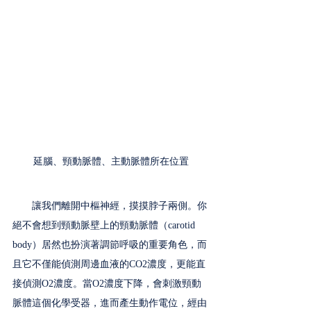
延腦、頸動脈體、主動脈體所在位置
　　讓我們離開中樞神經，摸摸脖子兩側。你
絕不會想到頸動脈壁上的頸動脈體（carotid 
body）居然也扮演著調節呼吸的重要角色，而
且它不僅能偵測周邊血液的CO2濃度，更能直
接偵測O2濃度。當O2濃度下降，會刺激頸動
脈體這個化學受器，進而產生動作電位，經由