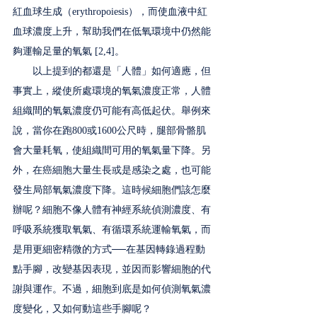
紅血球生成（erythropoiesis），而使血液中紅
血球濃度上升，幫助我們在低氧環境中仍然能
夠運輸足量的氧氣 [2,4]。
　　以上提到的都還是「人體」如何適應，但
事實上，縱使所處環境的氧氣濃度正常，人體
組織間的氧氣濃度仍可能有高低起伏。舉例來
說，當你在跑800或1600公尺時，腿部骨骼肌
會大量耗氧，使組織間可用的氧氣量下降。另
外，在癌細胞大量生長或是感染之處，也可能
發生局部氧氣濃度下降。這時候細胞們該怎麼
辦呢？細胞不像人體有神經系統偵測濃度、有
呼吸系統獲取氧氣、有循環系統運輸氧氣，而
是用更細密精微的方式──在基因轉錄過程動
點手腳，改變基因表現，並因而影響細胞的代
謝與運作。不過，細胞到底是如何偵測氧氣濃
度變化，又如何動這些手腳呢？