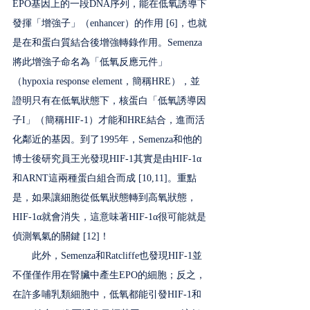
EPO基因上的一段DNA序列，能在低氧誘導下
發揮「增強子」（enhancer）的作用 [6]，也就
是在和蛋白質結合後增強轉錄作用。Semenza
將此增強子命名為「低氧反應元件」
（hypoxia response element，簡稱HRE），並
證明只有在低氧狀態下，核蛋白「低氧誘導因
子I」（簡稱HIF-1）才能和HRE結合，進而活
化鄰近的基因。到了1995年，Semenza和他的
博士後研究員王光發現HIF-1其實是由HIF-1α
和ARNT這兩種蛋白組合而成 [10,11]。重點
是，如果讓細胞從低氧狀態轉到高氧狀態，
HIF-1α就會消失，這意味著HIF-1α很可能就是
偵測氧氣的關鍵 [12]！
　　此外，Semenza和Ratcliffe也發現HIF-1並
不僅僅作用在腎臟中產生EPO的細胞；反之，
在許多哺乳類細胞中，低氧都能引發HIF-1和