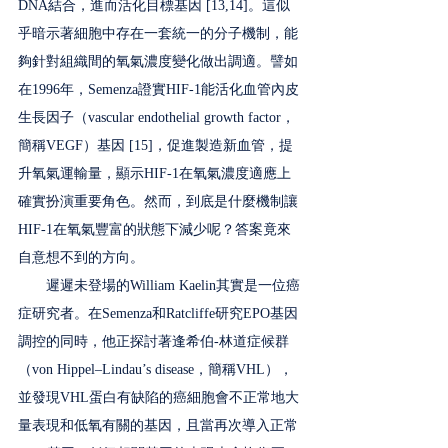
DNA結合，進而活化目標基因 [13,14]。這似
乎暗示著細胞中存在一套統一的分子機制，能
夠針對組織間的氧氣濃度變化做出調適。譬如
在1996年，Semenza證實HIF-1能活化血管內皮
生長因子（vascular endothelial growth factor，
簡稱VEGF）基因 [15]，促進製造新血管，提
升氧氣運輸量，顯示HIF-1在氧氣濃度適應上
確實扮演重要角色。然而，到底是什麼機制讓
HIF-1在氧氣豐富的狀態下減少呢？答案竟來
自意想不到的方向。
　　遲遲未登場的William Kaelin其實是一位癌
症研究者。在Semenza和Ratcliffe研究EPO基因
調控的同時，他正探討著逢希伯-林道症候群
（von Hippel–Lindau’s disease，簡稱VHL），
並發現VHL蛋白有缺陷的癌細胞會不正常地大
量表現和低氧有關的基因，且當再次導入正常