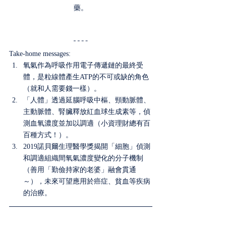
藥。
Take-home messages:
氧氣作為呼吸作用電子傳遞鏈的最終受
體，是粒線體產生ATP的不可或缺的角色
（就和人需要錢一樣）。
「人體」透過延腦呼吸中樞、頸動脈體、
主動脈體、腎臟釋放紅血球生成素等，偵
測血氧濃度並加以調適（小資理財總有百
百種方式！）。
2019諾貝爾生理醫學獎揭開「細胞」偵測
和調適組織間氧氣濃度變化的分子機制
（善用「勤儉持家的老婆」融會貫通
～），未來可望應用於癌症、貧血等疾病
的治療。