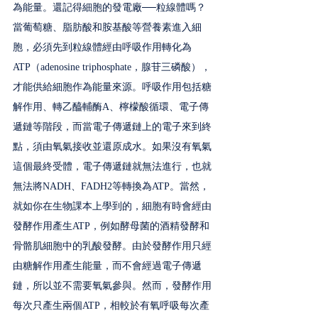
為能量。還記得細胞的發電廠──粒線體嗎？
當葡萄糖、脂肪酸和胺基酸等營養素進入細
胞，必須先到粒線體經由呼吸作用轉化為
ATP（adenosine triphosphate，腺苷三磷酸），
才能供給細胞作為能量來源。呼吸作用包括糖
解作用、轉乙醯輔酶A、檸檬酸循環、電子傳
遞鏈等階段，而當電子傳遞鏈上的電子來到終
點，須由氧氣接收並還原成水。如果沒有氧氣
這個最終受體，電子傳遞鏈就無法進行，也就
無法將NADH、FADH2等轉換為ATP。當然，
就如你在生物課本上學到的，細胞有時會經由
發酵作用產生ATP，例如酵母菌的酒精發酵和
骨骼肌細胞中的乳酸發酵。由於發酵作用只經
由糖解作用產生能量，而不會經過電子傳遞
鏈，所以並不需要氧氣參與。然而，發酵作用
每次只產生兩個ATP，相較於有氧呼吸每次產