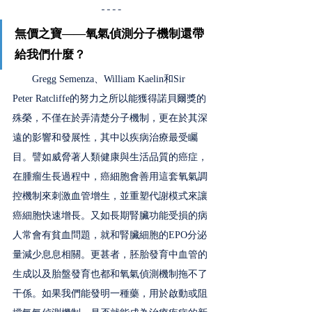
無價之寶——氧氣偵測分子機制還帶
給我們什麼？ 
　　Gregg Semenza、William Kaelin和Sir 
Peter Ratcliffe的努力之所以能獲得諾貝爾獎的
殊榮，不僅在於弄清楚分子機制，更在於其深
遠的影響和發展性，其中以疾病治療最受矚
目。譬如威脅著人類健康與生活品質的癌症，
在腫瘤生長過程中，癌細胞會善用這套氧氣調
控機制來刺激血管增生，並重塑代謝模式來讓
癌細胞快速增長。又如長期腎臟功能受損的病
人常會有貧血問題，就和腎臟細胞的EPO分泌
量減少息息相關。更甚者，胚胎發育中血管的
生成以及胎盤發育也都和氧氣偵測機制拖不了
干係。如果我們能發明一種藥，用於啟動或阻