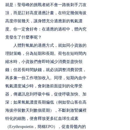
就是：聖母峰的挑戰者絕不會一路衝刺手刀攻
頂，而是訂好高度適應計畫，在特定幾個海拔
高度停留幾天，讓身體充分適應新的氧氣濃
度。你一定會好奇：在適應的過程中，體內究
竟發生了什麼事呢？
　　人體對氧氣的適應方式，就如同小資族的
理財策略，分為短期和長期。荷包在短時間內
縮水時，小資族們會即時減少消費並盡快領
錢；但若長時間缺錢，就必須調整消費習慣，
再多兼一份工作增加收入。同理，短期內血中
氧氣濃度減少時，會刺激前面提到的化學受
器，傳遞訊息到呼吸中樞，促使呼吸加快、加
深；如果氧氣濃度長期偏低（例如登山客在高
海拔停留數天到數個星期），不斷刺激腎臟裡
特化的細胞，便會釋放更多紅血球生成素
（Erythropoietin，簡稱EPO），促進骨髓內的