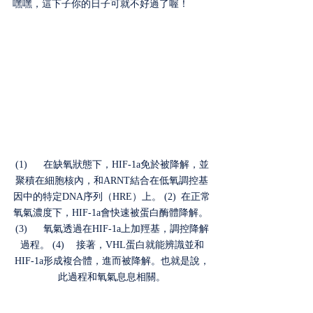
嘿嘿，這下子你的日子可就不好過了喔！ 
(1)	在缺氧狀態下，HIF-1a免於被降解，並
聚積在細胞核內，和ARNT結合在低氧調控基
因中的特定DNA序列（HRE）上。 (2)	在正常
氧氣濃度下，HIF-1a會快速被蛋白酶體降解。 
(3)	氧氣透過在HIF-1a上加羥基，調控降解
過程。 (4)	接著，VHL蛋白就能辨識並和
HIF-1a形成複合體，進而被降解。也就是說，
此過程和氧氣息息相關。