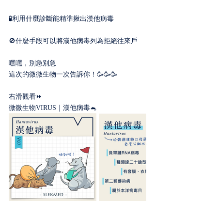
🧪利用什麼診斷能精準揪出漢他病毒
🚫什麼手段可以將漢他病毒列為拒絕往來戶
嘿嘿，別急別急
這次的微微生物一次告訴你！🥳🥳🥳
右滑觀看⏩
微微生物VIRUS｜漢他病毒🐁