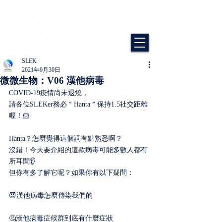
SLEK
2021年9月30日
微微生物：V06 漢他病毒
COVID-19疫情尚未退燒，
請各位SLEKer務必＂Hanta＂保持1.5社交距離
喔！🐹
Hanta？怎麼覺得這個詞有點熟悉啊？
沒錯！今天要介紹的這款病毒可能多數人都有
所耳聞👂
但你有多了解它呢？如果你有以下疑問：
😈漢他病毒怎麼傳染我們的
🤔漢他病毒症候群到底有什麼症狀