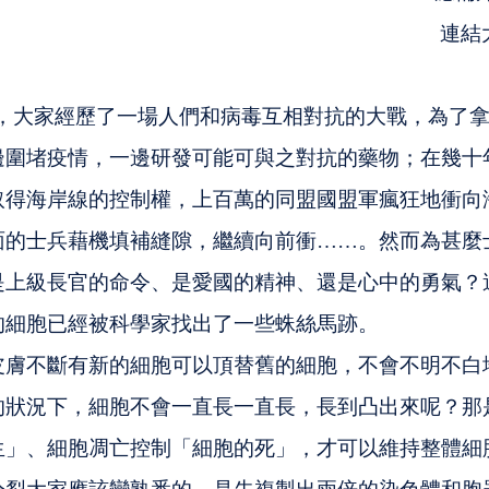
連結
今天，大家經歷了一場人們和病毒互相對抗的大戰，為了
邊圍堵疫情，一邊研發可能可與之對抗的藥物；在幾十
取得海岸線的控制權，上百萬的同盟國盟軍瘋狂地衝向
面的士兵藉機填補縫隙，繼續向前衝……。然而為甚麼
是上級長官的命令、是愛國的精神、還是心中的勇氣？
的細胞已經被科學家找出了一些蛛絲馬跡。
皮膚不斷有新的細胞可以頂替舊的細胞，不會不明不白
的狀況下，細胞不會一直長一直長，長到凸出來呢？那
生」、細胞凋亡控制「細胞的死」，才可以維持整體細