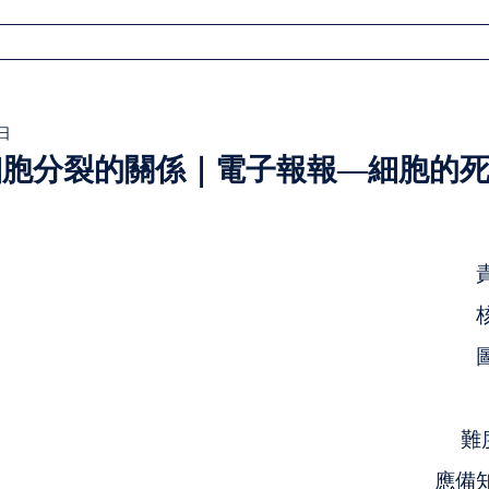
首頁
關於我們
活動報名
時光迴廊
文章
9日
細胞分裂的關係｜電子報報—細胞的
難
應備