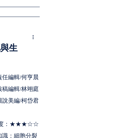
會員登入
死與生
責任編輯/何亨晨
核稿編輯/林翊庭
圖說美編/柯岱君
度：★★★☆☆
知識：細胞分裂 