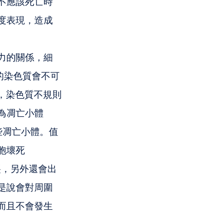
不應該死亡時
度表現，造成
力的關係，細
內的染色質會不可
s），染色質不規則
為凋亡小體
這些凋亡小體。值
胞壞死
裂，另外還會出
是說會對周圍
而且不會發生