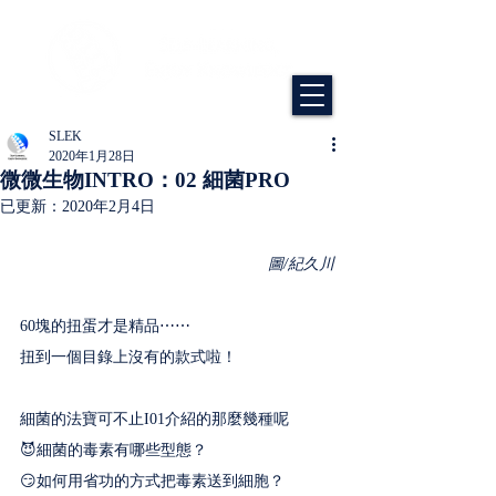
SLEK
2020年1月28日
微微生物INTRO：02 細菌PRO
已更新：
2020年2月4日
圖/紀久川
60塊的扭蛋才是精品⋯⋯
扭到一個目錄上沒有的款式啦！﻿ ﻿
細菌的法寶可不止I01介紹的那麼幾種呢﻿
😈細菌的毒素有哪些型態？﻿
😏如何用省功的方式把毒素送到細胞？﻿