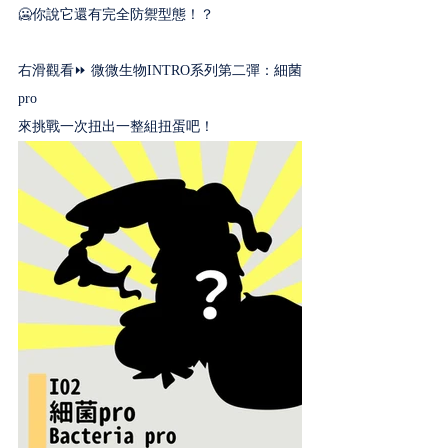
🥶你說它還有完全防禦型態！？﻿
右滑觀看⏩ 微微生物INTRO系列第二彈：細菌
pro
來挑戰一次扭出一整組扭蛋吧！﻿ 