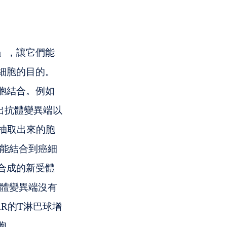
」，讓它們能
細胞的目的。
胞結合。例如
碼出抗體變異端以
上抽取出來的胞
：能結合到癌細
合成的新受體
由於抗體變異端沒有
R的T淋巴球增
胞。