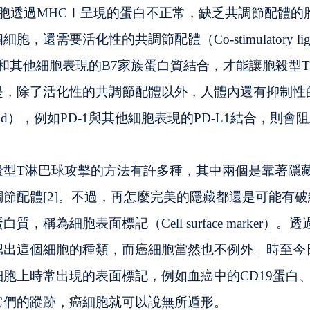
便體細胞透過MHCⅠ呈現的蛋白不正常，缺乏共調節配體的
，還需要活化性的共調節配體（Co-stimulatory li
要和其他細胞表現的B7家族蛋白質結合，才能讓胞殺型
是，除了活化性的共調節配體以外，人體內還有抑制性
ry ligand），例如PD-1與其他細胞表現的PD-L1結合，
殺型T淋巴球攻擊的方法有許多種，其中兩個是靠著隱藏
節配體[2]。不過，再怎麼完美的隱藏都還是可能有
，稱為細胞表面標記（Cell surface marker）
認出這個細胞的種類，而癌細胞當然也不例外。時至今
胞上時常出現的表面標記，例如血癌中的CD19蛋白、
它們的蹤跡，癌細胞就可以說無所遁形。