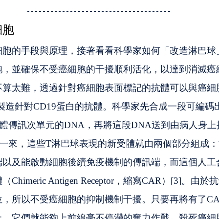
細胞
細胞的手段與原理，接著看看科學家如何「改造淋巴球
胞，並確保不受癌細胞的干擾順利活化，以達到消滅癌
不算太難，透過針對癌細胞表面標記的抗體可以與癌細
程就是製造針對CD19蛋白的抗體。科學家先合成一段可編
體傳訊次單元的DNA，再將這段DNA送到由病人身
樣一來，這些T淋巴球表現的新受體就由兩個部分組成
端以及能啟動細胞後續免疫機制的傳訊端，而這個人工
imeric Antigen Receptor，縮寫CAR）[3]。
，所以不受癌細胞的抑制機制干擾。只要再將有了CA
上，它們就能夠上前線毫不停滯的奮力作戰，殺死癌細