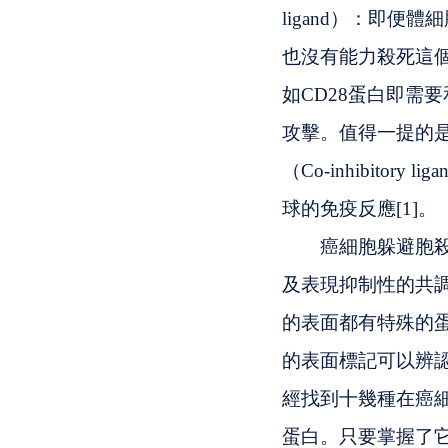
ligand）：即
也沒有能力殺死這個細胞
如CD28蛋白即需
攻擊。值得一提的
（Co-inhibito
球的免疫反應[1]。
　　癌細胞躲避胞
及表現抑制性的共調
的表面都有特殊的蛋白質
的表面標記可以辨
經找到十幾種在癌細
蛋白。只要掌握了