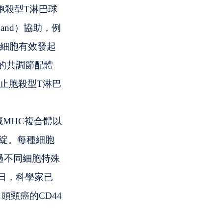
胞殺型T淋巴球
gand）協助，例
T細胞有效發起
的共調節配體
則會阻止胞殺型T淋巴
MHC複合體以
破綻。每種細胞
。透過不同細胞特殊
日，科學家已
頭頸癌的CD44