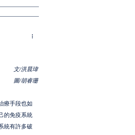
會員登入
文/洪晨瑋
圖/胡睿珊
治療手段也如
己的免疫系統
系統有許多破