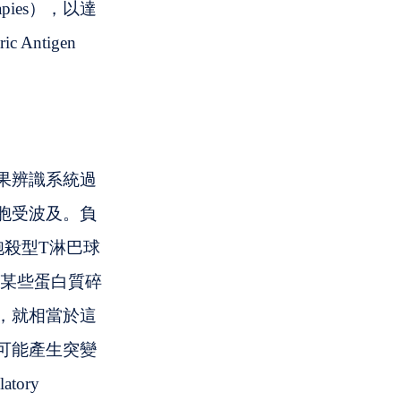
ies），以達
ntigen 
果辨識系統過
胞受波及。負
。胞殺型T淋巴球
內某些蛋白質碎
，就相當於這
可能產生突變
ory 