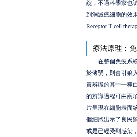
綻，不過科學家也試著
到消滅癌細胞的效果。其
Receptor T ce
療法原理：免
　　在整個免疫系
於薄弱，則會引狼
責辨識的其中一種白血球
的辨識過程可由兩
片呈現在細胞表面
個細胞出示了良民
或是已經受到感染，有