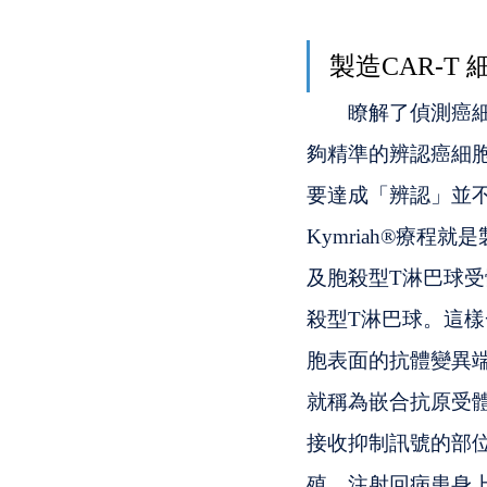
製造CAR-T 
　　瞭解了偵測癌
夠精準的辨認癌細
要達成「辨認」並
Kymriah®療
及胞殺型T淋巴球受
殺型T淋巴球。這
胞表面的抗體變異
就稱為嵌合抗原受體（Ch
接收抑制訊號的部位
殖、注射回病患身