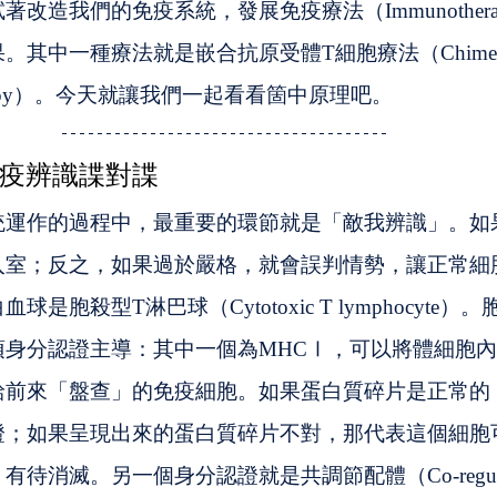
改造我們的免疫系統，發展免疫療法（Immunotherap
中一種療法就是嵌合抗原受體T細胞療法（Chimeric A
ll therapy）。今天就讓我們一起看看箇中原理吧。
疫辨識諜對諜
統運作的過程中，最重要的環節就是「敵我辨識」。如
入室；反之，如果過於嚴格，就會誤判情勢，讓正常細
是胞殺型T淋巴球（Cytotoxic T lymphocyte）
項身分認證主導：其中一個為MHCⅠ，可以將體細胞
給前來「盤查」的免疫細胞。如果蛋白質碎片是正常的
證；如果呈現出來的蛋白質碎片不對，那代表這個細胞
待消滅。另一個身分認證就是共調節配體（Co-regulat