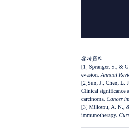
參考資料
[1] Spranger, S., & G
evasion. 
Annual Revi
[2]Sun, J., Chen, L. J
Clinical significance
carcinoma. 
Cancer i
[3] Miliotou, A. N., 
immunotherapy. 
Curr