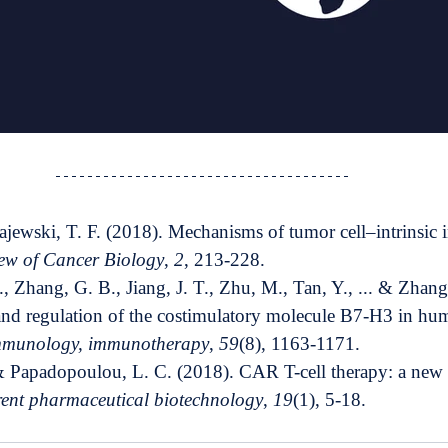
ajewski, T. F. (2018). Mechanisms of tumor cell–intrinsic
ew of Cancer Biology
, 
2
, 213-228.
., Zhang, G. B., Jiang, J. T., Zhu, M., Tan, Y., ... & Zhan
 and regulation of the costimulatory molecule B7-H3 in hum
mmunology, immunotherapy
, 
59
(8), 1163-1171.
& Papadopoulou, L. C. (2018). CAR T-cell therapy: a new e
ent pharmaceutical biotechnology
, 
19
(1), 5-18.