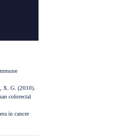
 immune 
g, X. G. (2010). 
an colorectal 
ra in cancer 