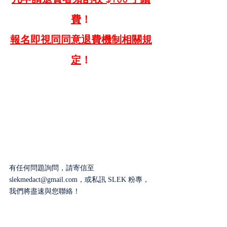
凡申請退費者須酌收 $100 手續
費
！
報名即視同同意退費機制相關規
定
！
有任何問題詢問，請寄信至 
slekmedact@gmail.com，或私訊 SLEK 粉專，
我們將盡速與您聯絡！