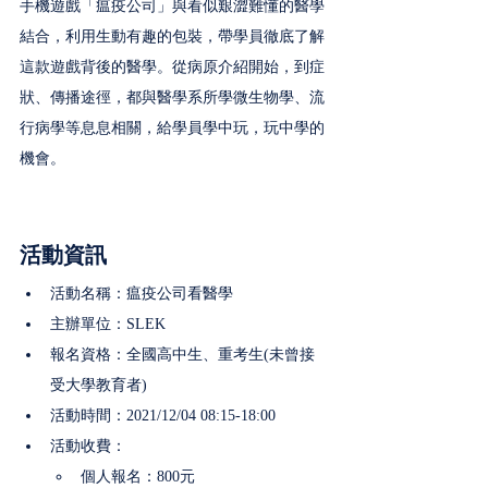
手機遊戲「瘟疫公司」與看似艱澀難懂的醫學
結合，利用生動有趣的包裝，帶學員徹底了解
這款遊戲背後的醫學。從病原介紹開始，到症
狀、傳播途徑，都與醫學系所學微生物學、流
行病學等息息相關，給學員學中玩，玩中學的
機會。
活動資訊
活動名稱：瘟疫公司看醫學
主辦單位：SLEK
報名資格：全國高中生、重考生(未曾接
受大學教育者)
活動時間：2021/12/04 08:15-18:00
活動收費：
個人報名：800元