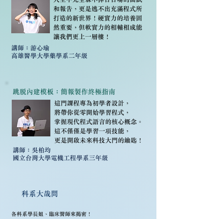
和報告，更是逃不出充滿程式所
打造的新世界！硬實力的培養固
然重要，但軟實力的相輔相成能
讓我們更上一層樓！
​講師：游心瑜
高雄醫學大學
藥學系二年級
跳脫內建模板：簡報製作終極指南
這門課程專為初學者設計，
將帶你從零開始學習程式，
掌握現代程式語言的核心概念。
這不僅僅是學習一項技能，
更是開啟未來科技大門的鑰匙！
​講師：吳柏均
國立台灣大學電機工程學系三年級
科系大哉問
各科系學長姐、臨床醫師來揭密！