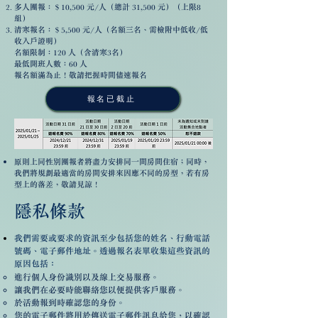
多人團報：＄10,500 元/人（總計 31,500 元）（上限8
組）
清寒報名：＄5,500 元/人（名額三名、需檢附中低收/低
收入戶證明）
名額限制：120 人（含清寒3名）
最低開班人數：60 人
報名額滿為止！敬請把握時間儘速報名
報名已截止
原則上同性別團報者將盡力安排同一間房間住宿；
同時，
我們將規劃最適當的房間安排來因應不同的房型，若有房
型上的落差，敬請見諒！
隱私條款
我們需要或要求的資訊至少包括您的姓名、行動電話
號碼、電子郵件地址。透過報名表單收集這些資訊的
原因包括：
進行個人身份識別以及線上交易服務。
讓我們在必要時能聯絡您以便提供客戶服務。
於活動報到時確認您的身份。
您的電子郵件將用於傳送電子郵件訊息給您，以確認