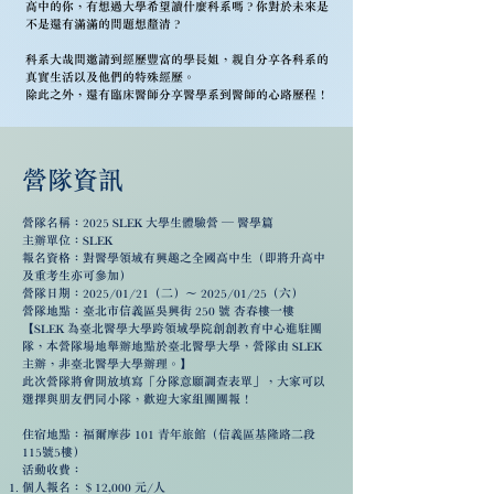
高中的你，有想過大學希望讀什麼科系嗎？你對於未來是
不是還有滿滿的問題想釐清？
科系大哉問邀請到經歷豐富的學長姐，親自分享各科系的
真實生活以及他們的特殊經歷。
除此之外，還有臨床醫師分享醫學系到醫師的心路歷程！
營隊資訊
營隊名稱：2025 SLEK 大學生體驗營 — 醫學篇
主辦單位：SLEK
報名資格：對醫學領域有興趣之全國高中生（即將升高中
及重考生亦可參加）
營隊日期：2025/01/21（二）～ 2025/01/25（六）
營隊地點：臺北市信義區吳興街 250 號 杏春樓一樓
【SLEK 為臺北醫學大學跨領域學院創創教育中心進駐團
隊，本營隊場地舉辦地點於臺北醫學大學，營隊由 SLEK
主辦，非臺北醫學大學辦理。】
此次營隊將會開放填寫「分隊意願調查表單」，大家可以
選擇與朋友們同小隊，歡迎大家組團團報！
住宿地點：福爾摩莎 101 青年旅館（信義區基隆路二段
115號5樓）
活動收費：
個人報名：＄12,000 元/人