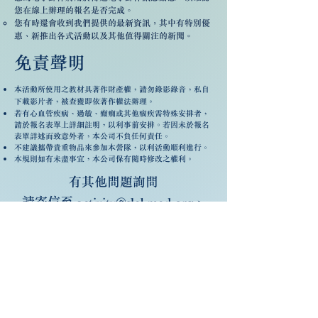
您在線上辦理的報名是否完成。
您有時還會收到我們提供的最新資訊，其中有特別優
惠、新推出各式活動以及其他值得關注的新聞。
免責聲明
本活動所使用之教材具著作財產權，請勿錄影錄音，私自
下載影片者，被查獲即依著作權法辦理。
若有心血管疾病、過敏、癲癇或其他痼疾需特殊安排者，
請於報名表單上詳細註明，以利事前安排。若因未於報名
表單詳述而致意外者，本公司不負任何責任。
不建議攜帶貴重物品來參加本營隊，以利活動順利進行。
本規則如有未盡事宜，本公司保有隨時修改之權利。
有其他問題詢問
請寄信至 activity@slekmed.org、
SLEK 官方 Line 或私訊 SLEK 粉專
我們將儘速與您聯絡！
注意事項
營期間請假