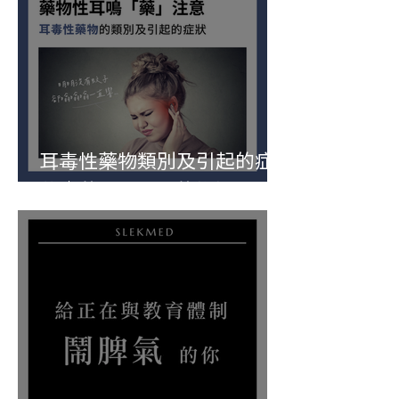
耳毒性藥物類別及引起的症
狀｜藥理不理—藥物性耳鳴
「藥」注意！