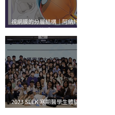
視網膜的分層結構｜阿納托
米—你是我的「眼」 帶我閱
讀浩瀚的書海
2023 SLEK 寒期醫學生體驗
營