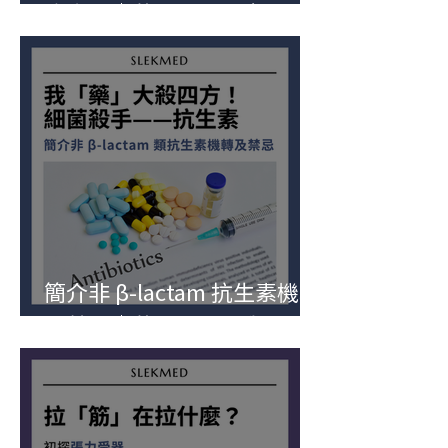
療步驟｜藥理不理—這
「藥」怎麼吸
簡介非 β-lactam 抗生素機轉
及禁忌｜藥理不理—我
「藥」大殺四方