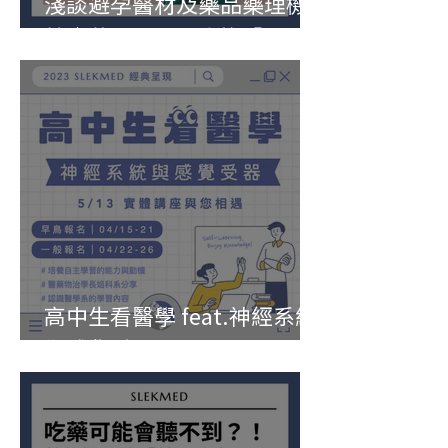
淺談避孕醫材及藥品藥理機
轉｜藥理不理—我的「孕」
氣自己掌控
高中生看醫學 feat.神經系統
與感覺受器