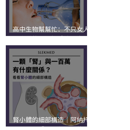
高中生物幫幫忙：不只女人
是水做的？初探體液恆定
腎小體的細部構造｜阿納托
米—一顆「腎」與一百萬有