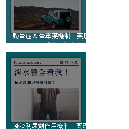
動暈症 & 暈車藥機制｜藥理
不理—暈車「藥」怎麼救？
淺談利尿劑作用機制｜藥理