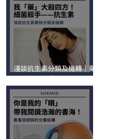
淺談抗生素分類及機轉｜藥
理不理—我「藥」大殺四方