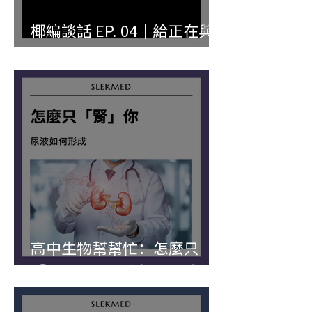
椰編談話 EP. 04｜給正在與
教育體制鬧脾氣的你
高中生物幫幫忙：怎麼只
「腎」你｜尿液如何形成