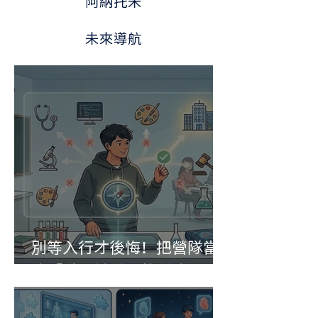
阿納托米
未來導航
別等入行才後悔！把營隊當
成「職涯試錯」的低成本實
驗室