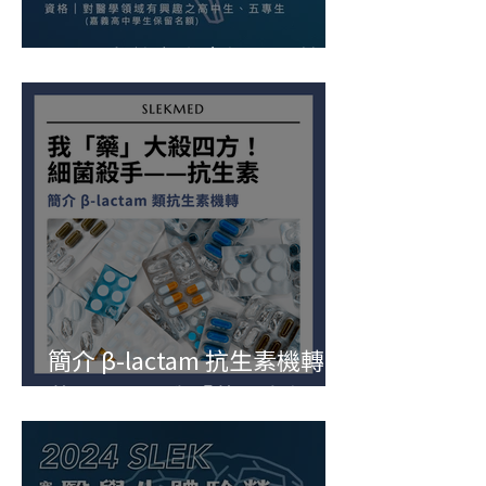
2024 嘉義高中寒假醫學營
簡介 β-lactam 抗生素機轉｜
藥理不理—我「藥」大殺四
方