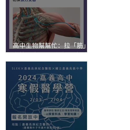
高中生物幫幫忙：拉「筋」
在拉什麼？——初探張力受器