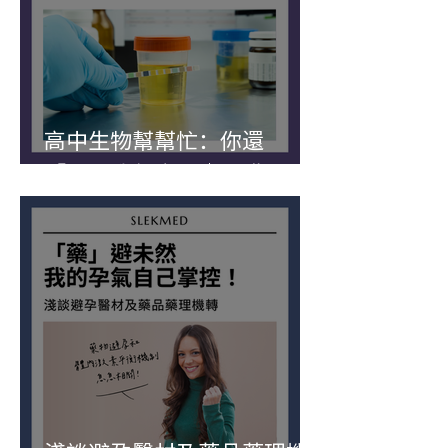
高中生物幫幫忙：你還
「尿」我怎麼樣｜腎臟運輸
作用與檢驗的關係