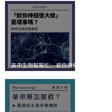
高中生物幫幫忙： 欸你神經
很大條！神經元與訊息傳遞