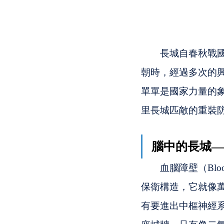
　　長城自春秋戰
朝時，經過多次的
單單是國家力量的
里長城匹敵的重裝
腦中的長城—
　　血腦障壁（Bloo
保衛構造，它就像
有要進出中樞神經