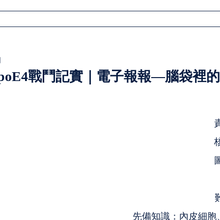
首頁
關於我們
活動報名
時光迴廊
文章
日
poE4戰鬥記實｜電子報報—腦袋裡
先備知識：內皮細胞