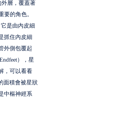
胞的外層，覆蓋著
重要的角色。
），它是由內皮細
是抓住內皮細
管外側包覆起
dfeet），星
解，可以看看 
 的面積會被星狀
是中樞神經系