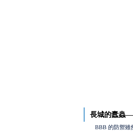
長城的蠹蟲——
　　BBB 的防禦