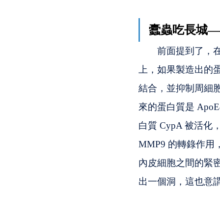
蠹蟲吃長城——Cy
　　前面提到了，在
上，如果製造出的蛋白
結合，並抑制周細
來的蛋白質是 Apo
白質 CypA 被活化
MMP9 的轉錄作用
內皮細胞之間的緊密
出一個洞，這也意謂