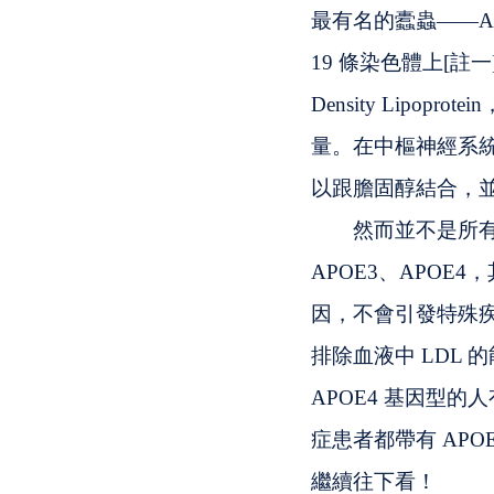
最有名的蠹蟲——ApoE
19 條染色體上[
Density Lip
量。在中樞神經系統
以跟膽固醇結合，
　　然而並不是所有的
APOE3、APOE4
因，不會引發特殊疾病
排除血液中 LDL
APOE4 基因型
症患者都帶有 APO
繼續往下看！ 