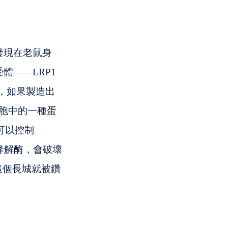
發現在老鼠身
體——LRP1 
，如果製造出
細胞中的一種蛋
，可以控制
的降解酶，會破壞
這個長城就被鑽