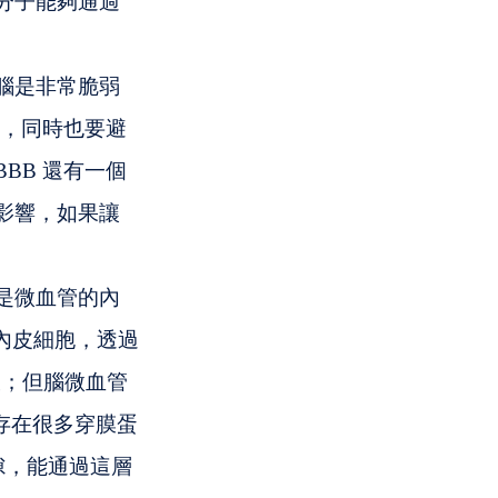
分子能夠通過
腦是非常脆弱
衡，同時也要避
BB 還有一個
影響，如果讓
是微血管的內
一層內皮細胞，透過
織液；但腦微血管
面存在很多穿膜蛋
了間隙，能通過這層