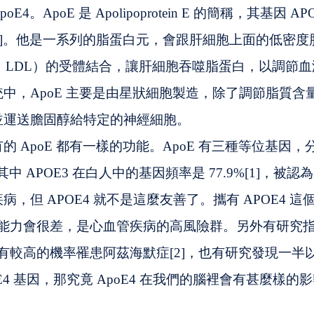
4。ApoE 是 Apolipoprotein E 的簡稱，其基因 A
註一]。他是一系列的脂蛋白元，會跟肝細胞上面的低密度脂
oprotein，LDL）的受體結合，讓肝細胞吞噬脂蛋白，以調
中，ApoE 主要是由星狀細胞製造，除了調節脂質含量，
並運送膽固醇給特定的神經細胞。
 ApoE 都有一樣的功能。ApoE 有三種等位基因，分
，其中 APOE3 在白人中的基因頻率是 77.9%[1]，被
，但 APOE4 就不是這麼友善了。攜有 APOE4 
 的能力會很差，是心血管疾病的高風險群。另外有研究指
的人有較高的機率罹患阿茲海默症[2]，也有研究發現一
E4 基因，那究竟 ApoE4 在我們的腦裡會有甚麼樣的