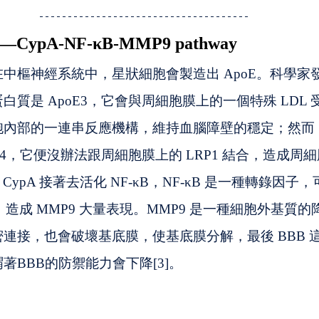
pA-NF-κB-MMP9 pathway
中樞神經系統中，星狀細胞會製造出 ApoE。科學家
質是 ApoE3，它會與周細胞膜上的一個特殊 LDL 受
胞內部的一連串反應機構，維持血腦障壁的穩定；然而
E4，它便沒辦法跟周細胞膜上的 LRP1 結合，造成周
，CypA 接著去活化 NF-κB，NF-κB 是一種轉錄因子
，造成 MMP9 大量表現。MMP9 是一種細胞外基質
連接，也會破壞基底膜，使基底膜分解，最後 BBB 
著BBB的防禦能力會下降[3]。