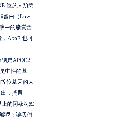
POE 位於人類第 
蛋白（Low-
節血液中的脂質含
ApoE 也可
別是APOE2、
認為是中性的基
這個等位基因的人
出，攜帶 
半以上的阿茲海默
影響呢？讓我們