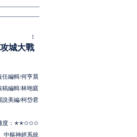
會員登入
的攻城大戰
責任編輯/何亨晨
核稿編輯/林翊庭
圖說美編/柯岱君
難度：✭✭✩✩✩
、中樞神經系統