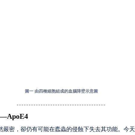
圖一 由四種細胞組成的血腦障壁示意圖
ApoE4
雖然嚴密，卻仍有可能在蠹蟲的侵蝕下失去其功能。今