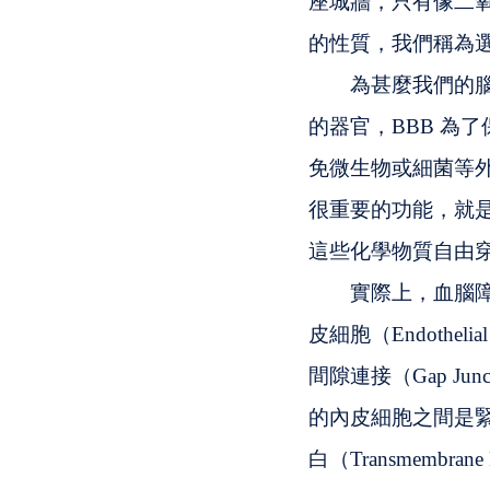
座城牆，只有像二
的性質，我們稱為
　　為甚麼我們的
的器官，BBB 為
免微生物或細菌等外
很重要的功能，就
這些化學物質自由
　　實際上，血腦
皮細胞（Endothe
間隙連接（Gap J
的內皮細胞之間是緊密
白（Transmemb