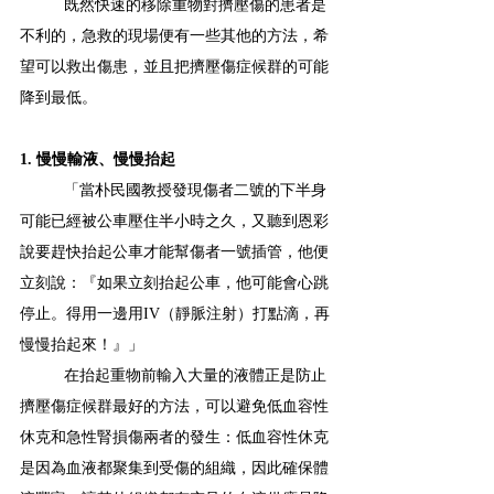
既然快速的移除重物對擠壓傷的患者是
不利的，急救的現場便有一些其他的方法，希
望可以救出傷患，並且把擠壓傷症候群的可能
降到最低。
1. 慢慢輸液、慢慢抬起
「當朴民國教授發現傷者二號的下半身
可能已經被公車壓住半小時之久，又聽到恩彩
說要趕快抬起公車才能幫傷者一號插管，他便
立刻說：『如果立刻抬起公車，他可能會心跳
停止。得用一邊用IV（靜脈注射）打點滴，再
慢慢抬起來！』」
在抬起重物前輸入大量的液體正是防止
擠壓傷症候群最好的方法，可以避免低血容性
休克和急性腎損傷兩者的發生：低血容性休克
是因為血液都聚集到受傷的組織，因此確保體