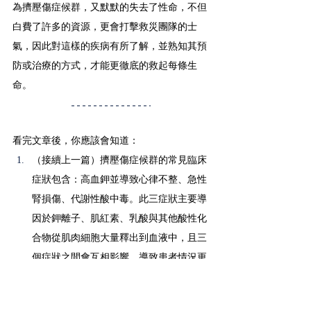
為擠壓傷症候群，又默默的失去了性命，不但
白費了許多的資源，更會打擊救災團隊的士
氣，因此對這樣的疾病有所了解，並熟知其預
防或治療的方式，才能更徹底的救起每條生
命。
看完文章後，你應該會知道：
（接續上一篇）擠壓傷症候群的常見臨床
症狀包含：高血鉀並導致心律不整、急性
腎損傷、代謝性酸中毒。此三症狀主要導
因於鉀離子、肌紅素、乳酸與其他酸性化
合物從肌肉細胞大量釋出到血液中，且三
個症狀之間會互相影響，導致患者情況更
加嚴重。
在救援擠壓傷患者時，應該在移除重物前