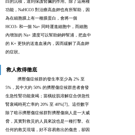
白的沉積，達到保護腎臟的作用。除了這兩種
功能，NaHCO3 對治療高血鉀也有所幫助，因
為在細胞膜上有一種膜蛋白，會將一個 
HCO3- 和一個 Na+ 同時運進細胞中，而細胞
內增加的 Na+ 濃度可以幫助鈉鉀幫浦，把血中
的 K+ 更快的送進血液內，因而緩解了高血鉀
的症狀。
救人救得徹底
擠壓傷症候群的發生率至少為 2% 至 
5%，其中大約 50% 的擠壓傷症候群患者會發
生急性腎功能衰竭；當橫紋肌溶解症合併急性
腎衰竭時死亡率約 20% 至 40%[7]。這些數字
除了暗示擠壓傷症候群對擠壓傷病人是一大威
脅，其實對救災的人員來說也是一種打擊。在
任何的救災現場，好不容易救出的傷患，卻因