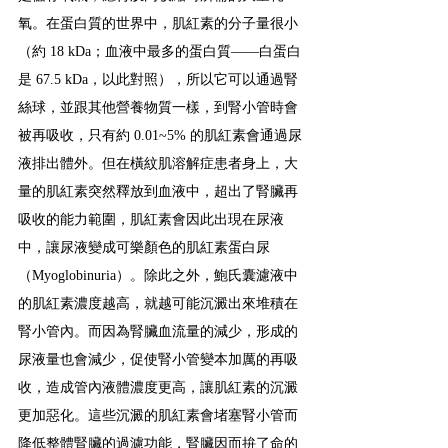
氧。在蛋白質的世界中，肌紅素的分子量很小
（約 18 kDa；血液中最多的蛋白質——白蛋白
是 67.5 kDa，以此對照），所以它可以通過腎
絲球，並跟其他營養物質一樣，到腎小管時會
被再吸收，只有約 0.01~5% 的肌紅素會通過尿
液排出體外。但在橫紋肌溶解症患者身上，大
量的肌紅素突然釋放到血液中，超出了腎臟再
吸收的能力範圍，肌紅素會因此出現在尿液
中，讓尿液變成可樂顏色的肌紅素蛋白尿
（Myoglobinuria）。除此之外，鮑氏囊濾液中
的肌紅素濃度越高，就越可能沉澱出來堆積在
腎小管內。而因為腎臟血流量的減少，形成的
尿液量也會減少，促使腎小管變本加厲的再吸
收，造成管內液體濃度更高，讓肌紅素的沉澱
更加惡化。這些沉澱的肌紅素會堵塞腎小管而
降低整體腎臟的過濾功能，腎臟因而拚了命的