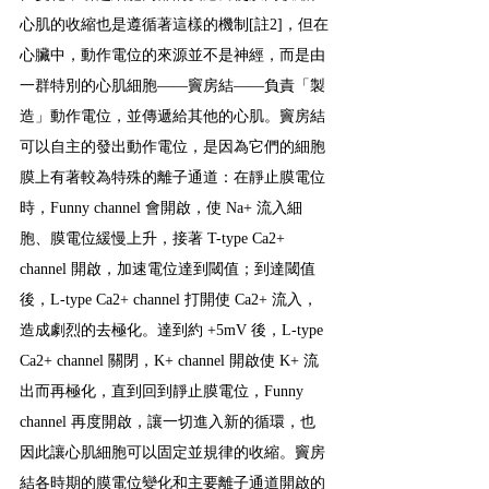
心肌的收縮也是遵循著這樣的機制[註2]，但在
心臟中，動作電位的來源並不是神經，而是由
一群特別的心肌細胞——竇房結——負責「製
造」動作電位，並傳遞給其他的心肌。竇房結
可以自主的發出動作電位，是因為它們的細胞
膜上有著較為特殊的離子通道：在靜止膜電位
時，Funny channel 會開啟，使 Na+ 流入細
胞、膜電位緩慢上升，接著 T-type Ca2+ 
channel 開啟，加速電位達到閾值；到達閾值
後，L-type Ca2+ channel 打開使 Ca2+ 流入，
造成劇烈的去極化。達到約 +5mV 後，L-type 
Ca2+ channel 關閉，K+ channel 開啟使 K+ 流
出而再極化，直到回到靜止膜電位，Funny 
channel 再度開啟，讓一切進入新的循環，也
因此讓心肌細胞可以固定並規律的收縮。竇房
結各時期的膜電位變化和主要離子通道開啟的