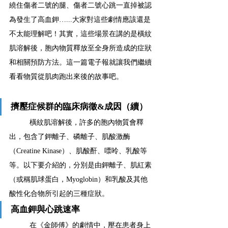
繞住傷者二號的腿、傷者二號心跳一直掉被認
為發生了高血鉀…...大家對這些劇情應該還是
不太能理解吧！其實，這些場景在講的是橫紋
肌溶解後，胞內物質釋放至全身所造成的症狀
和相關預防方法。這一篇電子報就讓我們繼續
看看物質從肌肉跑出來後的故事吧。
擠壓症候群的臨床病徵&成因（續）
橫紋肌溶解後，許多的胞內物質會釋
出，包含了鉀離子、磷離子、肌酸激酶
（Creatine Kinase）、肌酸酐、嘌呤、乳酸等
等。以下要介紹的，分別是由鉀離子、肌紅素
（或稱肌球蛋白，Myoglobin）和乳酸及其他
酸性化合物所引起的三種症狀。
高血鉀與心跳速率
在《金師傅》的劇情中，壓在患者身上