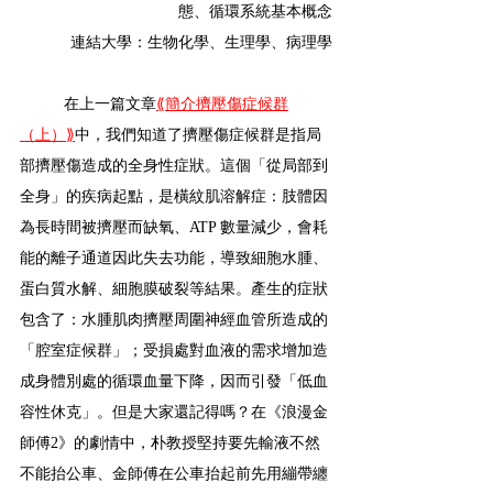
態、循環系統基本概念
連結大學：生物化學、生理學、病理學
在上一篇文章
⟪簡介擠壓傷症候群
（上）⟫
中，我們知道了擠壓傷症候群是指局
部擠壓傷造成的全身性症狀。這個「從局部到
全身」的疾病起點，是橫紋肌溶解症：肢體因
為長時間被擠壓而缺氧、ATP 數量減少，會耗
能的離子通道因此失去功能，導致細胞水腫、
蛋白質水解、細胞膜破裂等結果。產生的症狀
包含了：水腫肌肉擠壓周圍神經血管所造成的
「腔室症候群」；受損處對血液的需求增加造
成身體別處的循環血量下降，因而引發「低血
容性休克」。但是大家還記得嗎？在《浪漫金
師傅2》的劇情中，朴教授堅持要先輸液不然
不能抬公車、金師傅在公車抬起前先用繃帶纏