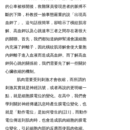
的公車被移開後，救難隊員發現患者的脈搏不
斷的下降，朴教授一臉事態嚴重的說「出現高
血鉀了」。這句話很簡單，卻暗示了橫紋肌溶
解、高血鉀以及心跳速率三者之間存在著很大
的關聯。首先，我們都知道鈉鉀幫浦會讓細胞
內充滿了鉀離子，因此橫紋肌溶解會使大量胞
內鉀離子進入血液而造成高血鉀。而了解高血
鉀與心跳的關係前，我們需要先了解一些關於
心臟收縮的機制。
肌肉需要受到刺激才會收縮，而所謂的
刺激其實就是神經訊號，或者再說的更明確一
點，就是細胞膜電位的變化。在高中，我們會
學到關於神經傳遞訊息時產生膜電位變化，也
就是「動作電位」是如何發生的[註1]，而動作
電位傳送到肌肉時，也會造成肌肉細胞的膜電
位變化，引起細胞內部的反應而使肌肉收縮。