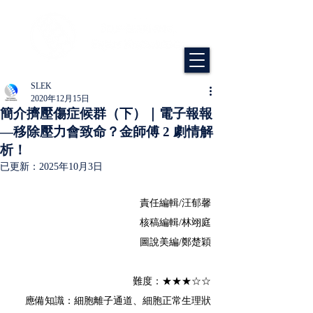
SLEK
2020年12月15日
簡介擠壓傷症候群（下）｜電子報報
—移除壓力會致命？金師傅 2 劇情解
析！
已更新：
2025年10月3日
責任編輯/汪郁馨
核稿編輯/林翊庭
圖說美編/鄭楚穎
難度：★★★☆☆
應備知識：細胞離子通道、細胞正常生理狀