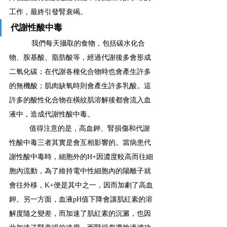
工作，最終引發腎衰竭。
代謝性酸中毒
我們每天攝取的食物，包括碳水化合
物、胺基酸、脂肪酸等，經過代謝後多會形成
二氧化碳；在代謝各種化合物時也會產生許多
的無機酸；肌肉缺氧時則會產生許多乳酸。這
許多的酸性化合物在橫紋肌溶解後都會流入血
液中，造成代謝性酸中毒。
值得注意的是，高血鉀、腎損傷和代謝
性酸中毒三者其實是會互相影響的。當病患代
謝性酸中毒時，細胞外的H+因濃度較高而往細
胞內流動，為了維持電中性細胞內的陽離子就
會往外移，K+便是其中之一，因而加劇了高血
鉀。另一方面，血液pH值下降會讓肌紅素的溶
解度隨之變差，而加速了肌紅素的沉澱，也因