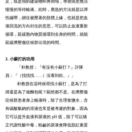
足，或是傾斜建築物即將倒塌，導致病患無法
慢慢的等待輸液。此時，應急的方法就是以彈
性繃帶，綁住被壓著的肢體上緣，也就是把血
液回流的方向封住的意思，可以防止血液重新
循環，延緩胞內物質循環到全身的時間，就能
延緩擠壓傷症候群出現的時間。
3. 小蘇打的功用
「朴教授：『有沒有小蘇打？』許隊
員：『（找找找……）沒看到欸。』」
朴教授在這時候尋找小蘇打，是為了打
掃還是為了做麵包呢？顯然都不是。在擠壓傷
症候群患者身上輸液時，除了生理食鹽水，含
有碳酸氫鈉的溶液也常是被考慮的對象，因為
它可以提升血液和尿液的 pH 值，除了可以矯
正代謝性酸中毒，較鹼的尿液會降低肌紅素蛋