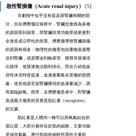
急性腎損傷（Acute renal injury）
 [5]
在劇情中似乎沒有提及跟腎臟有關的部
分，但在擠壓傷症候群中，腎臟也會因為多種
的原因受到損害，而腎臟排泄功能受損更會對
全身造成立即性的危害。擠壓傷導致腎臟損傷
的原因有很多：物理性的傷害包括重物直接壓
迫到腎臟，或是壓迫到輸尿管、膀胱等尿液排
出路徑，使尿液無法順利排出。而在介紹低血
容性休克時曾提過，血液會聚集在受傷的肢體
處，使其他器官如腎臟獲得的血液量減少，因
而面臨缺氧。然而，在擠壓傷患者中，對腎臟
造成最大傷害的其實是肌紅素（myoglobin）
的沉澱。
肌紅素是人體內一種可以與氧氣結合的
蛋白質，大部分都存在於肌肉細胞，主要功能
是儲存氧氣，應付肌肉收縮時所需的大量耗