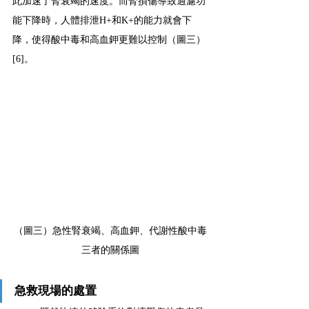
此加速了腎衰竭的速度。而腎損傷導致過濾功
能下降時，人體排泄H+和K+的能力就會下
降，使得酸中毒和高血鉀更難以控制（圖三）
[6]。
（圖三）急性腎衰竭、高血鉀、代謝性酸中毒
三者的關係圖
急救現場的處置