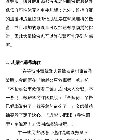
液豐富，讓其他組織都有充足的血液供應是降
低低血容性休克的重要步驟；此外，維持血液
的濃度和流量也能降低肌紅素在腎臟堆積的機
會，並且增加的尿液量可以加速有毒物質的排
泄，因此大量輸液也可以降低腎可能受到的傷
害。
2. 以彈性繃帶綁住
「在等待外頭就難人員準備吊掛事前作
業時，金師傅在『抬起公車救傷者一號』和
『不抬起公車救傷者二號』之間天人交戰。不
一會兒，救難隊的許隊員說：『金師傅！吊掛
已經準備好了，就等您的命令了！』金師傅彷
彿突然下定了決心。『恩彩，把EB（彈性繃
帶）拿過來！』便開始纏繞繃帶。」
在一些災害現場，也許是輸液數量不